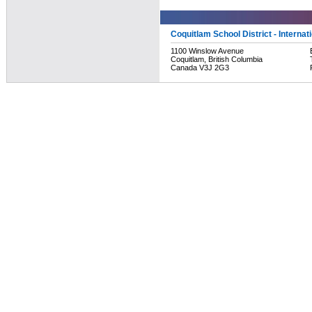
Coquitlam School District - Internat
1100 Winslow Avenue
Coquitlam, British Columbia
Canada V3J 2G3