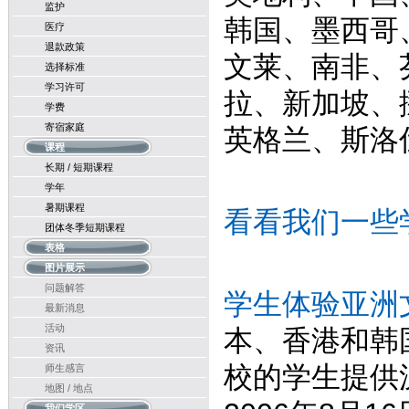
监护
韩国、墨西哥
医疗
退款政策
文莱、南非、
选择标准
学习许可
拉、新加坡、
学费
寄宿家庭
英格兰、斯洛
课程
长期 / 短期课程
学年
暑期课程
看看我们一些
团体冬季短期课程
表格
图片展示
问题解答
学生体验亚洲文
最新消息
活动
本、香港和韩国的
资讯
校的学生提供
师生感言
地图 / 地点
我们学区