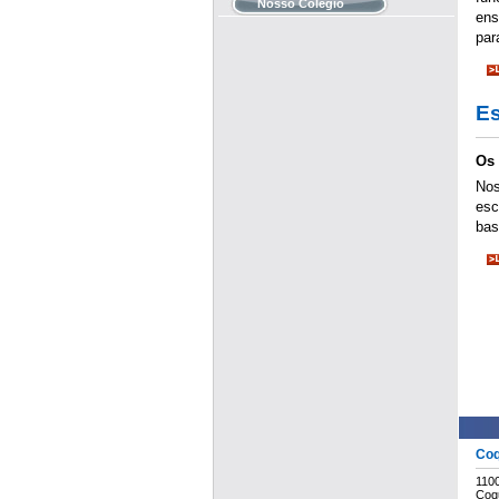
Nosso Colégio
ens
par
Es
Os
Nos
esc
bas
Coq
110
Coqu