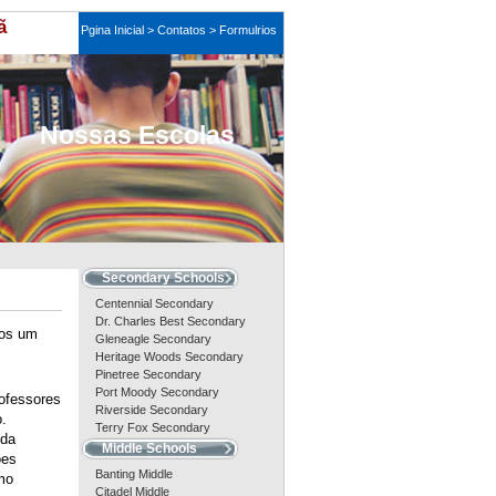
ã
Pgina Inicial
>
Contatos >
Formulrios
Nossas Escolas
Secondary Schools
Centennial Secondary
Dr. Charles Best Secondary
nos um
Gleneagle Secondary
Heritage Woods Secondary
Pinetree Secondary
Port Moody Secondary
ofessores
Riverside Secondary
.
Terry Fox Secondary
 da
Middle Schools
ões
Banting Middle
mo
Citadel Middle