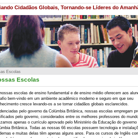
iando Cidadãos Globais, Tornando-se Líderes do Amanh
as Escolas
ossas Escolas
nossas escolas de ensino fundamental e de ensino médio oferecem aos alu
afio bem-vindo em um ambiente acadêmico moderno e seguro em que seu
hecimento cresce levando-os a se tornar cidadãos globais esclarecidos.
denciadas pelo governo da Colúmbia Britânica, nossas escolas empregam pr
tificados pelo governo, considerados entre os melhores professores do mundo
lizamos apenas o currículo aprovado pelo Ministério da Educação do governo
úmbia Britânica. Todas as nossas 66 escolas possuem tecnologia e instalaç
ernas e muitas delas têm apenas alguns anos. Para os cursos de Inglês co