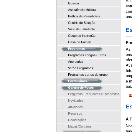
Seg
Guarda
est
Assistência Médica
con
Politica de Reembolso
uni
Critério de Seleção
Es
Visto de Estudante
Custo de Instrução
Casa de Família
Pre
Programas
As 
ens
Programas Longos/Curtos
ofe
Ano Letivo
Ava
Verão Programas
Int
Programas curtos do grupo
amp
e m
Formulários
tod
Galeria de Fotos
Perguntas Freqüentes e Respostas
Novidades
Es
Atividades
Recursos
A T
Declarações
Nos
Mapas/Contatos
fun