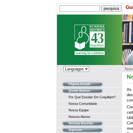
Gu
Noss
N
Página Iniciall
As 
Quem Somos
des
Por Que Estudar Em Coquitlam?
con
Nossa Comunidade
Cre
Nossa Equipe
cer
Nossos Alunos
Uti
Col
Nossas Escolas
mod
Ingresso