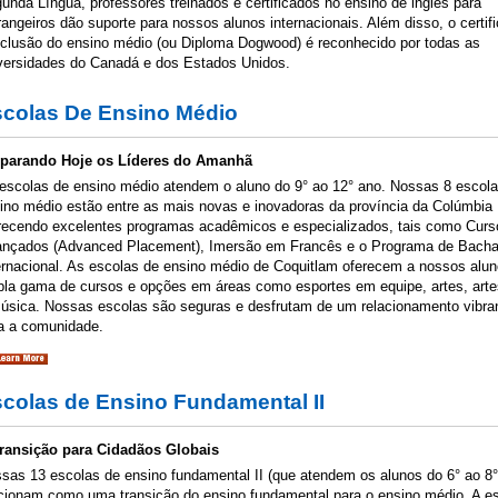
unda Língua, professores treinados e certificados no ensino de inglês para
rangeiros dão suporte para nossos alunos internacionais. Além disso, o certif
clusão do ensino médio (ou Diploma Dogwood) é reconhecido por todas as
versidades do Canadá e dos Estados Unidos.
colas De Ensino Médio
parando Hoje os Líderes do Amanhã
escolas de ensino médio atendem o aluno do 9° ao 12° ano. Nossas 8 escol
ino médio estão entre as mais novas e inovadoras da província da Colúmbia B
recendo excelentes programas acadêmicos e especializados, tais como Curs
nçados (Advanced Placement), Imersão em Francês e o Programa de Bacha
ernacional. As escolas de ensino médio de Coquitlam oferecem a nossos alu
la gama de cursos e opções em áreas como esportes em equipe, artes, arte
úsica. Nossas escolas são seguras e desfrutam de um relacionamento vibr
a a comunidade.
colas de Ensino Fundamental II
ransição para Cidadãos Globais
sas 13 escolas de ensino fundamental II (que atendem os alunos do 6° ao 8°
cionam como uma transição do ensino fundamental para o ensino médio. A e