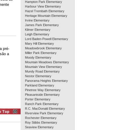
Hampton Park Elementary
lmente
Harbour View Elementary
Hazel Trembath Elementary
Heritage Mountain Elementary
Irvine Elementary
James Park Elementary
Kilmer Elementary
Leigh Elementary
Lord Baden-Powell Elementary
Mary Hill Elementary
a pré-
Meadowbrook Elementary
Miller Park Elementary
 são a
Moody Elementary
Mountain Meadows Elementary
Mountain View Elementary
Mundy Road Elementary
Nestor Elementary
Panorama Heights Elementary
Parkland Elementary
Pinetree Way Elementary
Pleasantside Elementary
Porter Elementary
Ranch Park Elementary
R.C. MacDonald Elementary
Riverview Park Elementary
Rochester Elementary
Roy Stibbs Elementary
Seaview Elementary