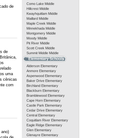
Como Lake Middle
icado de
Hillcrest Middle
Kwayhquitlam Middle
Maillard Middle
Maple Creek Middle
Minnekhada Middle
Montgomery Middle
Moody Middle
Pit River Middle
Scott Creek Middle
as de
Summit Middle Middle
ritânica,
Elementary Schools
os
Alderson Elementary
relado
Anmore Elementary
nos uma
Aspenwood Elementary
s cênicas
Baker Drive Elementary
ante com
Birchland Elementary
Blackburn Elementary
Bramblewood Elementary
Cape Horn Elementary
Castle Park Elementary
Cedar Drive Elementary
Central Elementary
Coquitlam River Elementary
Eagle Ridge Elementary
Glen Elementary
 ano)
Glenayre Elementary
scola de