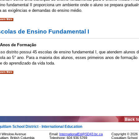
ino fundamental II proporciona um ambiente onde o aluno se prepara gradua
a as exigências e demandas do ensino médio.
colas de Ensino Fundamental I
 Anos de Formação
so distrito possui 45 escolas de ensino fundamental I, que atendem alunos d
ola ao 5° ano. Para a maioria dos alunos, esses primeiros anos de formação
e do aprendizado da vida toda.
uitlam School District - International Education
0 Winslow Avenue
Email:
InternationalEd@SD43.bc.ca
Copyright ©
2026
itlam, British Columbia
Telephone: 604 936 5769
Coquitlam School